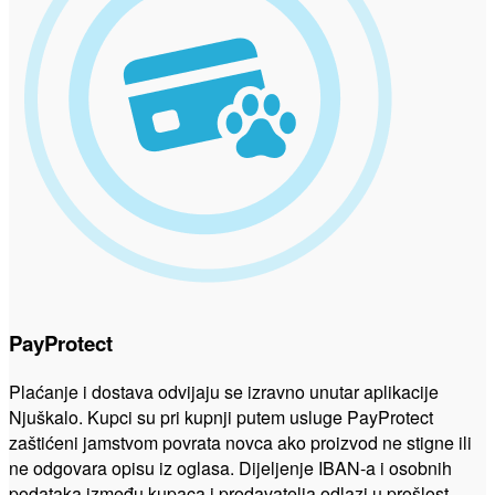
PayProtect
Plaćanje i dostava odvijaju se izravno unutar aplikacije
Njuškalo. Kupci su pri kupnji putem usluge PayProtect
zaštićeni jamstvom povrata novca ako proizvod ne stigne ili
ne odgovara opisu iz oglasa. Dijeljenje IBAN-a i osobnih
podataka između kupaca i prodavatelja odlazi u prošlost.