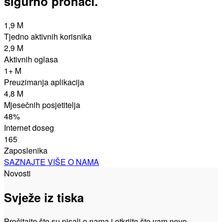
sigurno pronaći.
1,9 M
Tjedno aktivnih korisnika
2,9 M
Aktivnih oglasa
1+ M
Preuzimanja aplikacija
4,8 M
Mjesečnih posjetitelja
48%
Internet doseg
165
Zaposlenika
SAZNAJTE VIŠE O NAMA
Novosti
Svježe iz tiska
Pročitajte što su pisali o nama i otkrijte što vam novo