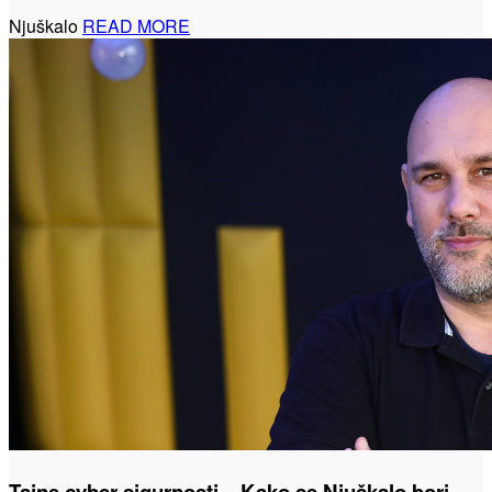
Njuškalo
READ MORE
Tajne cyber sigurnosti – Kako se Njuškalo bori