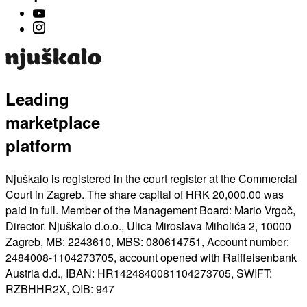
Leading
marketplace
platform
Njuškalo is registered in the court register at the Commercial
Court in Zagreb. The share capital of HRK 20,000.00 was
paid in full. Member of the Management Board: Mario Vrgoč,
Director. Njuškalo d.o.o., Ulica Miroslava Miholića 2, 10000
Zagreb, MB: 2243610, MBS: 080614751, Account number:
2484008-1104273705, account opened with Raiffeisenbank
Austria d.d., IBAN: HR1424840081104273705, SWIFT:
RZBHHR2X, OIB: 947