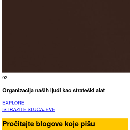
03
Organizacija naših ljudi kao strateški alat
EXPLORE
ISTRAŽITE SLUČAJEVE
Pročitajte blogove koje pišu