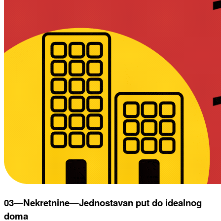
03—Nekretnine—Jednostavan put do idealnog
doma