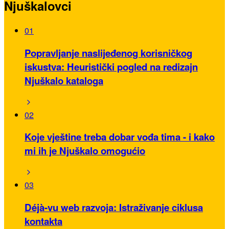
Njuškalovci
01
Popravljanje naslijeđenog korisničkog
iskustva: Heuristički pogled na redizajn
Njuškalo kataloga
02
Koje vještine treba dobar vođa tima - i kako
mi ih je Njuškalo omogućio
03
Déjà-vu web razvoja: Istraživanje ciklusa
kontakta