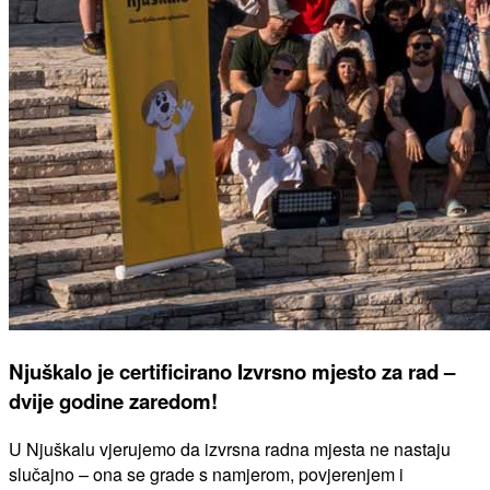
Njuškalo je certificirano Izvrsno mjesto za rad –
dvije godine zaredom!
U Njuškalu vjerujemo da izvrsna radna mjesta ne nastaju
slučajno – ona se grade s namjerom, povjerenjem i