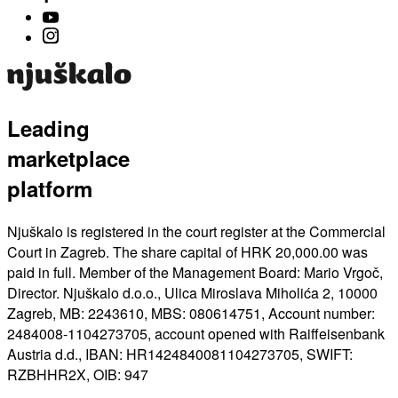
Leading
marketplace
platform
Njuškalo is registered in the court register at the Commercial
Court in Zagreb. The share capital of HRK 20,000.00 was
paid in full. Member of the Management Board: Mario Vrgoč,
Director. Njuškalo d.o.o., Ulica Miroslava Miholića 2, 10000
Zagreb, MB: 2243610, MBS: 080614751, Account number:
2484008-1104273705, account opened with Raiffeisenbank
Austria d.d., IBAN: HR1424840081104273705, SWIFT:
RZBHHR2X, OIB: 947