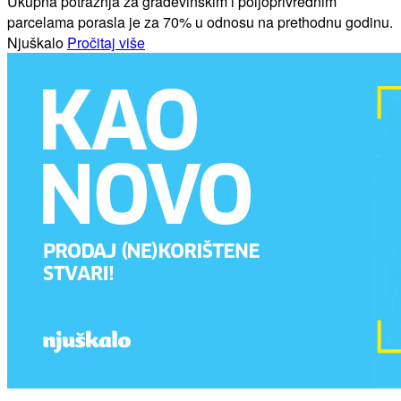
Ukupna potražnja za građevinskim i poljoprivrednim
parcelama porasla je za 70% u odnosu na prethodnu godinu.
Njuškalo
Pročitaj više