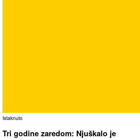
Istaknuto
Tri godine zaredom: Njuškalo je